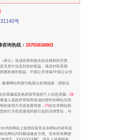
号
1140号
新中国诞生的见证
法律咨询热线：
15701616003
（单位）造成伤害和损失的法律和经济责
若无意中涉及到您的权益，请及时联系我
权拥有者的权益。中国公共传媒/中国公众传
、健康网站和报刊电视台友情链接，授权合
信息泄漏或其他原因导致的个人信息泄漏；
⑶
毒侵入或政府管制而造成的暂时性网站关闭
明的使用方式或免责情形；
⑺
你在本网站留
您的行为而直接或间接引起的法律责任，与
千亩耕地变“别墅”
合作伙伴的网站上使用你留言在本网站内容和反
权在网站内转载或修改引用。但未经本网授
源于：XXXXXXX网”。违反上述声明者，