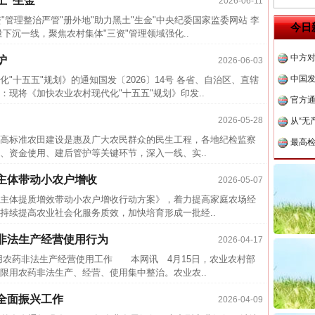
土“生金”
2026-06-11
四川省
"管理整治严管"册外地"助力黑土"生金"中央纪委国家监委网站 李
今日
沉一线，聚焦农村集体"三资"管理领域强化..
中方对
炉
中国发
2026-06-03
"十五五"规划》的通知国发〔2026〕14号 各省、自治区、直辖
官方
现将《加快农业农村现代化"十五五"规划》印发..
从“无
2026-05-28
最高
标准农田建设是惠及广大农民群众的民生工程，各地纪检监察
事故致
、资金使用、建后管护等关键环节，深入一线、实..
近期涉
主体带动小农户增收
2026-05-07
半生相
体提质增效带动小农户增收行动方案》，着力提高家庭农场经
一纸欠
持续提高农业社会化服务质效，加快培育形成一批经..
26万
非法生产经营使用行为
2026-04-17
杨天
农药非法生产经营使用工作 本网讯 4月15日，农业农村部
传销头
限用农药非法生产、经营、使用集中整治。农业农..
四川省
全面振兴工作
2026-04-09
中方对