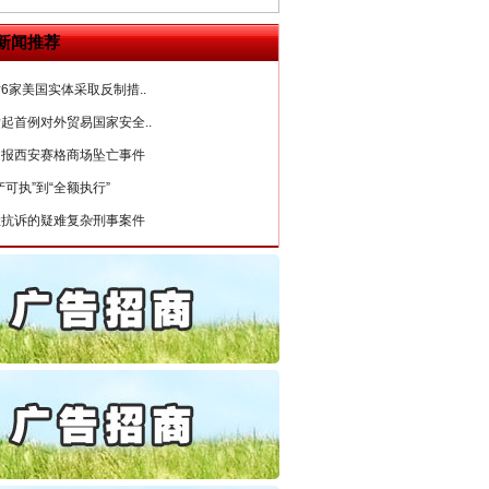
公安厅征集新型黑恶违法..
新闻推荐
6家美国实体采取反制措..
起首例对外贸易国家安全..
通报西安赛格商场坠亡事件
产可执”到“全额执行”
检抗诉的疑难复杂刑事案件
5死1伤，四川省安委会挂..
私家车群死群伤事故多发..
守，一别两宽：这场老年..
条伤亲情 巡回调解促和..
保费，离婚时为何要分走一..
誉，不得录用为公务员
目出狱后办书院暴力管教..
公安厅征集新型黑恶违法..
6家美国实体采取反制措..