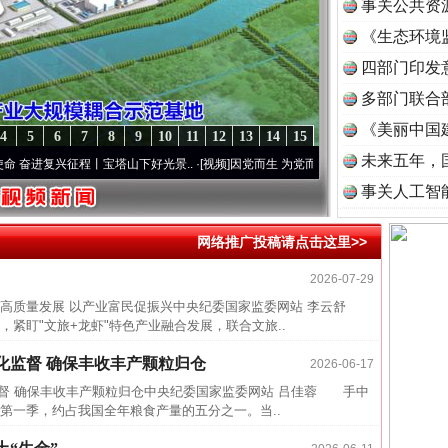
事关公共资
《生态环境
读
四部门印发
多部门联合
《美丽中国
4
5
6
7
8
9
10
11
12
13
14
15
未来五年，
进复兴征程丨宝塔山下好光景..
·[视频]
因党而生 为党而战——百年“纪”事⑧加强纪律..
·
事关人工智
网络推广投稿请点击这里>>
2026-07-29
近期涉
高质量发展 以产业富民促振兴中央纪委国家监委网站 李云舒
半生相
盯"文旅+龙虾"特色产业融合发展，联合文旅..
一纸欠
化监督 确保丰收丰产颗粒归仓
2026-06-17
26万
监督 确保丰收丰产颗粒归仓中央纪委国家监委网站 吕佳蓉 手中
第一季，约占我国全年粮食产量的五分之一。当..
杨天
传销头