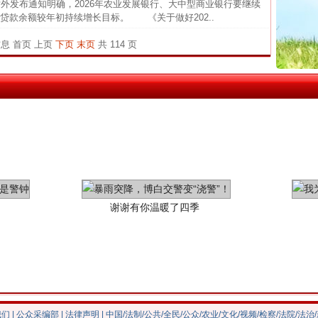
发布通知明确，2026年农业发展银行、大中型商业银行要继续
贷款余额较年初持续增长目标。 《关于做好202..
中国发
茶叶“炒上天”
官方
信息
首页
上页
下页
末页
共 114 页
从“无
最高
事故致
谢谢有你温暖了四季
我们
|
公众采编部
|
法律声明
| 中国/法制/公共/全民/公众/农业/文化/视频/检察/法院/法治