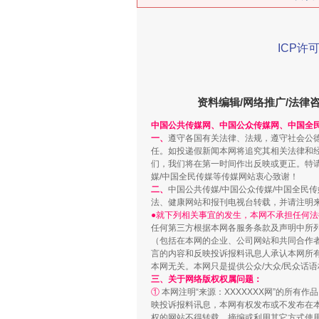
ICP许可
在谋一域中谋全局
资料编辑/网络推广/法律
中国公共传媒网、中国公众传媒网、中国全
一、
遵守各国有关法律、法规，遵守社会公
任。如投递假新闻本网将追究其相关法律和
们，我们将在第一时间作出反映或更正。特
媒/中国全民传媒等传媒网站衷心致谢！
二、
中国公共传媒/中国公众传媒/中国全民
法、健康网站和报刊电视台转载，并请注明
●就下列相关事宜的发生，本网不承担任何法
任何第三方根据本网各服务条款及声明中所
（包括在本网的企业、公司网站和共同合作
言的内容和反映投诉报料讯息人承认本网所
习近平的博鳌关键词
本网无关。本网只是提供公众/大众/民众话
三、关于网络版权权属问题：
①
本网注明“来源：XXXXXXX网”的所有
映投诉报料讯息，本网有权发布或不发布在
权的网站不得转载、摘编或利用其它方式使用