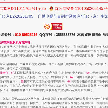
京ICP备11011765号1至35
京公网安备 11010502051457
证: 京B2-20251785
广播电视节目制作经营许可证:（京）字第3
今年投资意愿榜揭晓
咨询专线：
010-89525216
QQ在线：3555333776 本传媒网律师团
民传媒网版权和免责声明：
德，遵守网络职业道德，承担法律范围内因你的网络行为，直接或间接引起的给他人或
经济责任。维护各国宪法，保障公民的言论自由和新闻自由。本传媒网站中的部份信息
请来函来电说明本网站提供内容系本人或法人版权所有，网站有权先行撤除，以保护版
传媒等传媒网站，由众全影视文化传媒（北京）有限公司独家协办发布广告。欢迎合法
来源，并可添加相应链接。
律责任：⑴
本网根据法律规定或相关政府的要求提供您的个人信息；
⑵
由于您将个人
列明的情况使用您的个人信息，由此所产生的纠纷责任；
⑷
任何由于黑客攻击、电脑病
者的网站在内）；
⑸
因不可抗拒导致的任何事态后果；
⑹
本网在各服务条款及声明中列
有条款方可留言和反映投诉报料等讯息投稿，其证明你已经阅读本网条款并承担一切因
语权平台。本网根据各国新法律和国际互联网有关规定将不定期更新本声明。
魏明亮严重违纪违法案透视
作品，版权均属于XXXXXXX网所有。本传媒网站拥有管理笔名和代表某些合作伙伴在
本网及本网所属网站的一切权力。你在本传媒网站留言板发表的评论和投稿，本网站有
本网上述作品。已经本网授权使用作品的单位或网站，应在授权范围内使用，并注明“来