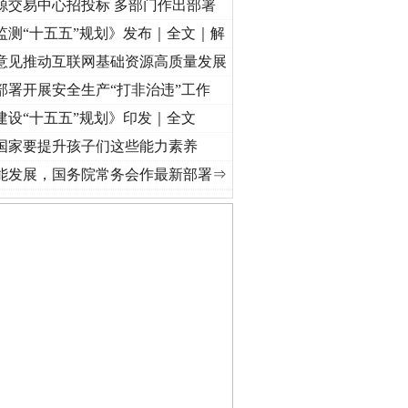
源交易中心招投标 多部门作出部署
监测“十五五”规划》发布｜全文｜解
意见推动互联网基础资源高质量发展
部署开展安全生产“打非治违”工作
建设“十五五”规划》印发｜全文
国家要提升孩子们这些能力素养
[视频]
牢记初心使命 奋进复兴征程丨“转折之城”激荡..
·[视频]
牢记初心使命 奋进复兴征程
能发展，国务院常务会作最新部署⇒
私家车群死群伤事故多发..
守，一别两宽：这场老年..
条伤亲情 巡回调解促和..
保费，离婚时为何要分走一..
誉，不得录用为公务员
目出狱后办书院暴力管教..