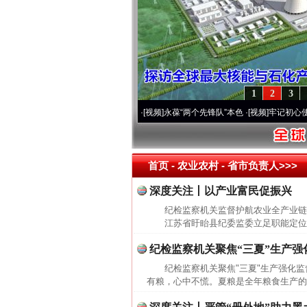
1
2
3
营20周年 深刻改变雪域高原..
·[视频]
永葆“两个先锋队”本色
·[视频]
牢记初心使命 奋
首页
- 农业农村 -
省市负责人>>>
深度关注丨以产业富民促振兴
纪检监察机关监督护航农业全产业链
江苏省盱眙县纪委监委立足职能定位，紧
纪检监察机关聚焦“三夏”生产强
纪检监察机关聚焦"三夏"生产强化
有粮，心中不慌。夏粮是全年粮食生产的