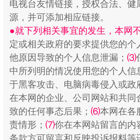
电视台友情链接，授权合法、健
源，并可添加相应链接。
站台名比不上好声名
●就下列相关事宜的发生，本网
定或相关政府的要求提供您的个
他原因导致的个人信息泄漏；
⑶
中所列明的情况使用您的个人信
于黑客攻击、电脑病毒侵入或政
在本网的企业、公司网站和共同
漫山遍野的桃花与雪山、麦地、白藏房
除了
致的任何事态后果；
⑹
本网在各
责情形；
⑺
你在本网站留言的内
条款方可留言和反映投诉报料等