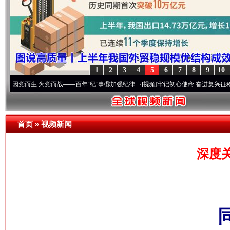
1
2
3
4
5
6
7
8
9
10
生 为党而战——百年“纪”事⑧加强纪律..
·[视频]
牢记初心使命 奋进复兴征程丨“转折之城”
首页
»
视频新闻
深度