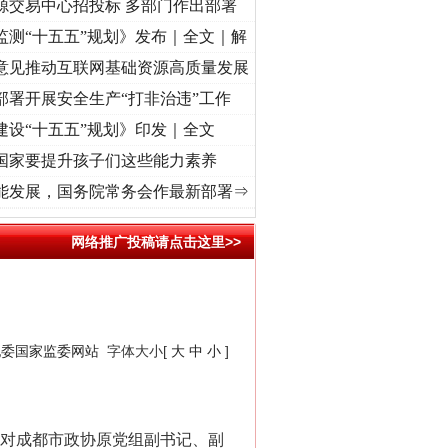
源交易中心招投标 多部门作出部署
监测“十五五”规划》发布｜全文｜解
意见推动互联网基础资源高质量发展
部署开展安全生产“打非治违”工作
建设“十五五”规划》印发｜全文
国家要提升孩子们这些能力素养
命 奋进复兴征程丨“转折之城”激荡..
·[视频]
牢记初心使命 奋进复兴征程丨红船起航处 
能发展，国务院常务会作最新部署⇒
网络推广投稿请点击这里>>
纪委国家监委网站
字体大小[
大
中
小
]
“神药”背后的真相
对成都市政协原党组副书记、副