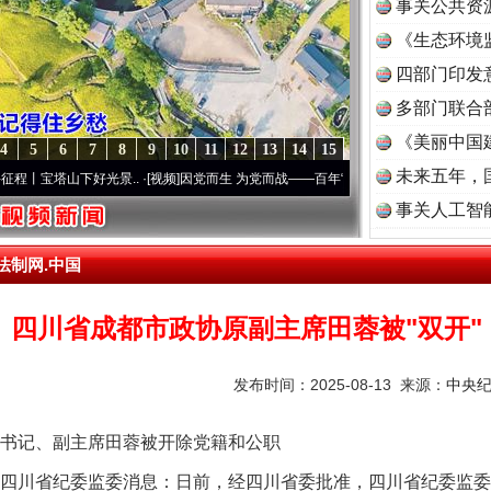
事关公共资
《生态环境
读
四部门印发
多部门联合
《美丽中国
4
5
6
7
8
9
10
11
12
13
14
15
未来五年，
山下好光景..
·[视频]
因党而生 为党而战——百年“纪”事⑧加强纪律..
·[视频]
牢记初心使
事关人工智
法制网.中国
四川省成都市政协原副主席田蓉被"双开"
发布时间：2025-08-13 来源：
中央
记、副主席田蓉被开除党籍和公职
四川省纪委监委消息：日前，经四川省委批准，四川省纪委监委
茶叶“炒上天”