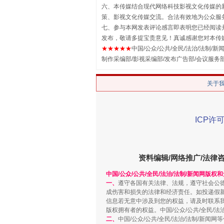
六、本传媒结合现代网络科技影视文化传媒的新
策、影视文化传媒交流。合法有效地为公众服
七、参与本网发表评论感言即表明您已经阅读并
发布，敬请多提宝贵意见！真诚感谢您对本传
★★★★★
中国/公众/公共/全民/法治/法制/新闻
制作采编部/影视采编部/发布广告部/会议服务
关于
ICP许可
解纷+调解+退费，一次搞定
资料编辑/网络推广/法律
中国/公众/公共/全民/法治/法制/新闻网版权
一、
遵守各国有关法律、法规，遵守社会公
成伤害和损失的法律和经济责任。如投递假
信息若无意中涉及到您的权益，请及时联系
版权拥有者的权益。中国/公众/公共/全民/法
二、
中国/公众/公共/全民/法治/法制/