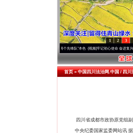
1
2
3
改变雪域高原..
·[视频]
永葆“两个先锋队”本色
·[视频]
牢记初心使命 奋进复兴征程丨宝塔
首页
»
中国四川法治网.中国 / 四川
四川省成都市政协原党组副书
网上购药对药下症？
中央纪委国家监委网站讯 据