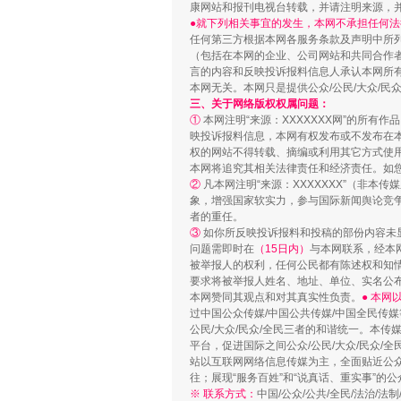
康网站和报刊电视台转载，并请注明来源，
●就下列相关事宜的发生，本网不承担任何法
任何第三方根据本网各服务条款及声明中所
站台名比不上好声名
（包括在本网的企业、公司网站和共同合作
言的内容和反映投诉报料信息人承认本网所
本网无关。本网只是提供公众/公民/大众/
三、关于网络版权权属问题：
①
本网注明“来源：XXXXXXX网”的所有
映投诉报料信息，本网有权发布或不发布在
权的网站不得转载、摘编或利用其它方式使用
本网将追究其相关法律责任和经济责任。如
②
凡本网注明“来源：XXXXXXX”（非
象，增强国家软实力，参与国际新闻舆论竞争
者的重任。
③
如你所反映投诉报料和投稿的部份内容未
问题需即时在
（15日内）
与本网联系，经本
被举报人的权利，任何公民都有陈述权和知
漫山遍野的桃花与雪山、麦地、白
要求将被举报人姓名、地址、单位、实名公布
本网赞同其观点和对其真实性负责。
● 本
过中国公众传媒/中国公共传媒/中国全民传媒
公民/大众/民众/全民三者的和谐统一。本传
平台，促进国际之间公众/公民/大众/民众/
站以互联网网络信息传媒为主，全面贴近公众/
往；展现“服务百姓”和“说真话、重实事”的公
※ 联系方式：
中国/公众/公共/全民/法治/