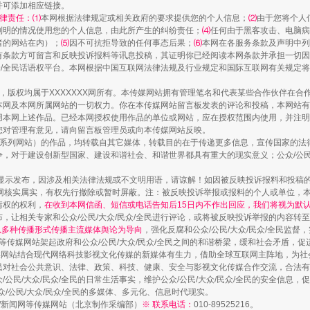
并可添加相应链接。
律责任：⑴
本网根据法律规定或相关政府的要求提供您的个人信息；
⑵
由于您将个人
列明的情况使用您的个人信息，由此所产生的纠纷责任；
⑷
任何由于黑客攻击、电脑病
走近一线检察官
者的网站在内）；
⑸
因不可抗拒导致的任何事态后果；
⑹
本网在各服务条款及声明中列
有条款方可留言和反映投诉报料等讯息投稿，其证明你已经阅读本网条款并承担一切因
民众/全民话语权平台。本网根据中国互联网法律法规及行业规定和国际互联网有关规定
作品，版权均属于XXXXXXX网所有。本传媒网站拥有管理笔名和代表某些合作伙伴在
本网及本网所属网站的一切权力。你在本传媒网站留言板发表的评论和投稿，本网站有
本网上述作品。已经本网授权使用作品的单位或网站，应在授权范围内使用，并注明“来
您对管理有意见，请向留言板管理员或向本传媒网站反映。
本传媒系列网站）的作品，均转载自其它媒体，转载目的在于传递更多信息，宣传国家的
，对于建设创新型国家、建设和谐社会、和谐世界都具有重大的现实意义；公众/公民/
显示发布，因涉及相关法律法规或不文明用语，请谅解！如因被反映投诉报料和投稿
网核实属实，有权先行撤除或暂时屏蔽。注：被反映投诉举报或报料的个人或单位，
情权的权利，
在收到本网信函、短信或电话告知后15日内不作出回应，我们将视为默
藏房
除了知识还要"留白"
，让相关专家和公众/公民/大众/民众/全民进行评论，或将被反映投诉举报的内容转
网以多种传播形式传播主流媒体舆论为导向
，强化反腐和公众/公民/大众/民众/全民监
等传媒网站架起政府和公众/公民/大众/民众/全民之间的和谐桥梁，缓和社会矛盾，
媒网站结合现代网络科技影视文化传媒的新媒体有生力，借助全球互联网主阵地，为社会
全民对社会公共意识、法律、政策、科技、健康、安全与影视文化传媒合作交流，合法有效
公民/大众/民众/全民的日常生活事实，维护公众/公民/大众/民众/全民的安全信息，促
众/公民/大众/民众/全民的多媒体、多元化、信息时代现实。
法制/新闻网等传媒网站（北京制作采编部）
※ 联系电话：
010-89525216。