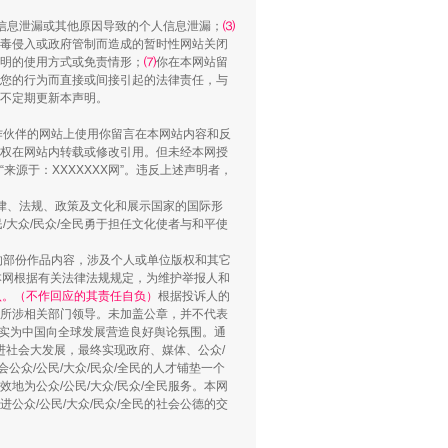
信息泄漏或其他原因导致的个人信息泄漏；
⑶
毒侵入或政府管制而造成的暂时性网站关闭
“谁都不怕”的他落马了
明的使用方式或免责情形；
⑺
你在本网站留
您的行为而直接或间接引起的法律责任，与
将不定期更新本声明。
合作伙伴的网站上使用你留言在本网站内容和反
权在网站内转载或修改引用。但未经本网授
源于：XXXXXXX网”。违反上述声明者，
法律、法规、政策及文化和展示国家的国际形
大众/民众/全民勇于担任文化使者与和平使
的部份作品内容，涉及个人或单位版权和其它
本网根据有关法律法规规定，为维护举报人和
认。（不作回应的其责任自负）
根据投诉人的
用生命托举生命
至所涉相关部门领导。未加盖公章，并不代表
督，实为中国向全球发展营造良好舆论氛围。通
促进社会大发展，最终实现政府、媒体、公众/
公众/公民/大众/民众/全民的人才铺垫一个
地为公众/公民/大众/民众/全民服务。本网
进公众/公民/大众/民众/全民的社会公德的交