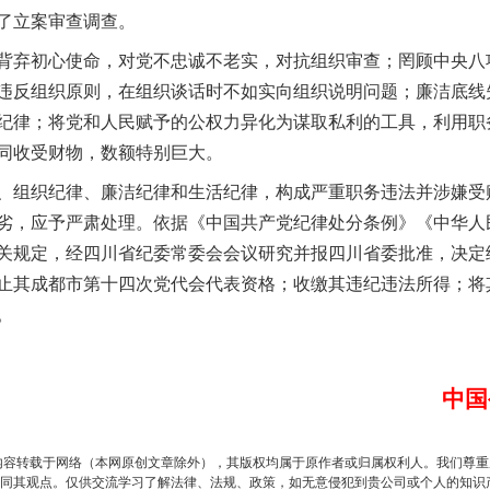
了立案审查调查。
弃初心使命，对党不忠诚不老实，对抗组织审查；罔顾中央八
违反组织原则，在组织谈话时不如实向组织说明问题；廉洁底线
纪律；将党和人民赋予的公权力异化为谋取私利的工具，利用职
同收受财物，数额特别巨大。
组织纪律、廉洁纪律和生活纪律，构成严重职务违法并涉嫌受
劣，应予严肃处理。依据《中国共产党纪律处分条例》《中华人
关规定，经四川省纪委常委会会议研究并报四川省委批准，决定
谢谢有你温暖了四季
止其成都市第十四次党代会代表资格；收缴其违纪违法所得；将
。
中国
内容转载于网络（本网原创文章除外），其版权均属于原作者或归属权利人。我们尊
同其观点。仅供交流学习了解法律、法规、政策，如无意侵犯到贵公司或个人的知识