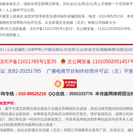
媒体有生力，借助全球互联网主阵地，为社会/公众/民众/公民人才铺垫一个话语权平
务！人人都作守法公民。
接受上述条款,如您对管理有意见请向制作采编部联系，电话：010-89525216。
媒网的支持帮助与合作交流。众全影视文化传媒（北京）有限公司独家主办 :
网 经工信部备案：京ICP备11011765号1至52，京公网安备：11011202001678号
部/代理部敬上。
我们
|
公众采编部
|
法律声明
| 中国/法制/公共/全民/公众/农业/文化/视频/检察/法院/法治
京ICP备11011765号1至35
京公网安备 11010502051457
珠宝鉴定乱象
证: 京B2-20251785
广播电视节目制作经营许可证:（京）字第3
咨询专线：
010-89525216
QQ在线：3555333776 本传媒网律师团
和免责声明：
德，遵守中国互联网法律法规及行业规定和网络职业道德，承担法律范围内因你的网络
新闻造成社会影响的，本网将追究其相关法律和经济责任。维护各国宪法，保障公民的
我们，我们将在第一时间作出反映或更正。特请来函来电说明本网站提供内容系本人或
治/法制/新闻网等传媒网站衷心致谢！
新闻网等传媒网站，由众全影视文化传媒（北京）有限公司独家协办发布广告。欢迎合法、