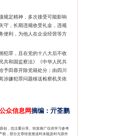
项规定精神，多次接受可能影响
失守，长期违规收受礼金，违规
务便利，为他人在企业经营等方
贿犯罪，且在党的十八大后不收
民共和国监察法》《中华人民共
给予田蓉开除党籍处分；由四川
法官巧妙执行解纠纷
其涉嫌犯罪问题移送检察机关依
公众信息网
摘编
：
亓荃鹏
重原创，也注重分享。转发推广仅供学习参考
产权，部分文章转发推送时未能及时与原作