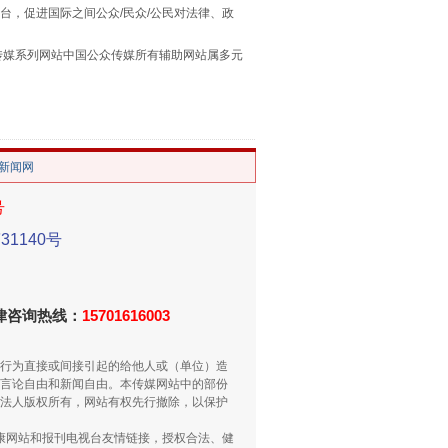
台，促进国际之间公众/民众/公民对法律、政
本传媒系列网站中国公众传媒所有辅助网站属多元
。
/新闻网
号
1140号
重拳出击！专项整治午间酒驾
法律咨询热线：
15701616003
行为直接或间接引起的给他人或（单位）造
言论自由和新闻自由。本传媒网站中的部份
法人版权所有，网站有权先行撤除，以保护
健康网站和报刊电视台友情链接，授权合法、健