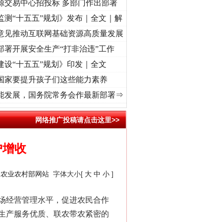
源交易中心招投标 多部门作出部署
监测“十五五”规划》发布｜全文｜解
意见推动互联网基础资源高质量发展
部署开展安全生产“打非治违”工作
建设“十五五”规划》印发｜全文
国家要提升孩子们这些能力素养
牢记初心使命 奋进复兴征程丨“转折之城”激荡..
·[视频]
牢记初心使命 奋进复兴征程丨红船
能发展，国务院常务会作最新部署⇒
网络推广投稿请点击这里>>
户增收
：
农业农村部网站
字体大小[
大
中
小
]
场经营管理水平，促进农民合作
生产服务优质、联农带农紧密的