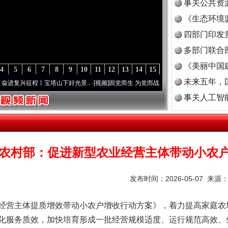
事关公共资
《生态环境
读
四部门印发
多部门联合
《美丽中国
4
5
6
7
8
9
10
11
12
13
14
15
未来五年，
征程丨宝塔山下好光景..
·[视频]
因党而生 为党而战——百年“纪”事⑧加强纪律..
·[视频]
事关人工智
农村部：促进新型农业经营主体带动小农
发布时间：2026-05-07 来源
营主体提质增效带动小农户增收行动方案》，着力提高家庭农
化服务质效，加快培育形成一批经营规模适度、运行规范高效、