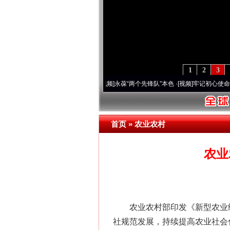
1
2
3
周年 深刻改变雪域高原..
·[视频]
永葆“两个先锋队”本色
·[视频]
牢记初心使命 奋进复兴
首页
»
农业农村
农业
农业农村部印发《新型农业经
社规范发展，持续提高农业社会