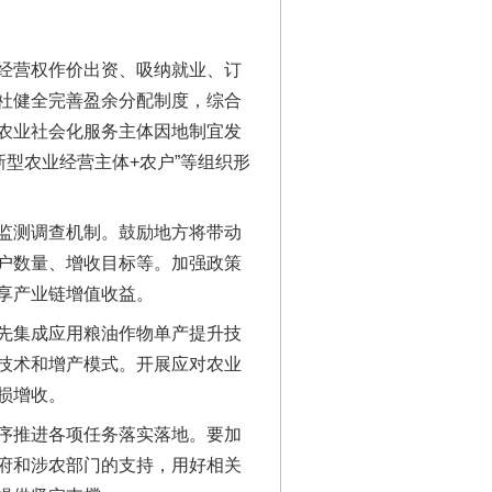
经营权作价出资、吸纳就业、订
社健全完善盈余分配制度，综合
“神药”背后的真相
农业社会化服务主体因地制宜发
新型农业经营主体+农户”等组织形
监测调查机制。鼓励地方将带动
户数量、增收目标等。加强政策
享产业链增值收益。
先集成应用粮油作物单产提升技
技术和增产模式。开展应对农业
损增收。
法官巧妙执行解纠纷
序推进各项任务落实落地。要加
府和涉农部门的支持，用好相关