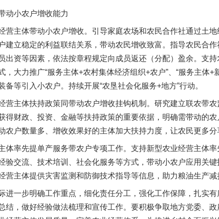
动小农户增收能力
营主体带动小农户增收。引导家庭农场和农民合作社通过土地
户建立稳定的利益联结关系，带动农民增收致富。指导农民合作
员出资等因素，依法按章程规定向成员返还（分配）盈余。支持
茶叶“炒上天”
，大力推广“服务主体+农村集体经济组织+农户”、“服务主体+
装备等引入小农户。持续开展“农垦社会化服务+地方”行动。
营主体扶持政策同带动农户增收挂钩机制。研究建立联农带农
获得财政、投资、金融等扶持政策的重要依据，明确需带动的农
动农户数量多、增收效果好的主体加大扶持力度，让农民更多分
体率先提单产服务带农户专项工作。支持新型农业经营主体率
经验交流、技术培训、社会化服务等方式，带动小农户应用关键
经营主体提供灾害监测和防御技术指导等信息，助力粮油生产减
谢谢有你温暖了四季
进一步明确工作重点，细化责任分工，强化工作保障，扎实有
总结，做好经验做法梳理和宣传工作。要积极争取地方党委、政