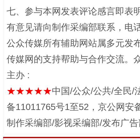
网上购药对药下症？
七、参与本网发表评论感言即表明
有意见请向制作采编部联系，电话：0
公众传媒所有辅助网站属多元发
传媒网的支持帮助与合作交流。
主办 :
★★★★★
中国/公众/公共/全民/
这是一记警钟！
谢
备11011765号1至52，京公网安备：
制作采编部/影视采编部/发布广告