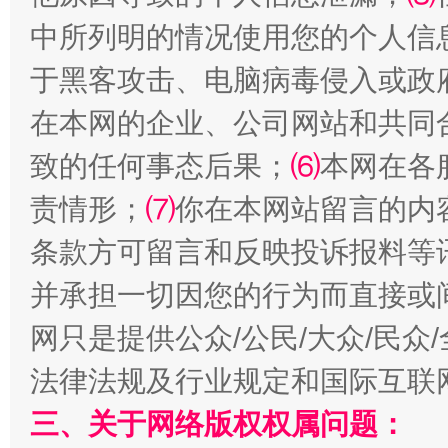
揭批美国五大"原罪"
"炒
中所列明的情况使用您的个人信
于黑客攻击、电脑病毒侵入或政
在本网的企业、公司网站和共同
致的任何事态后果；
⑹
本网在各
责情形；
⑺
你在本网站留言的内
条款方可留言和反映投诉报料等
解纷+调解+退费，一次搞定
并承担一切因您的行为而直接或
网只是提供公众/公民/大众/民
法律法规及行业规定和国际互联
三、关于网络版权权属问题：