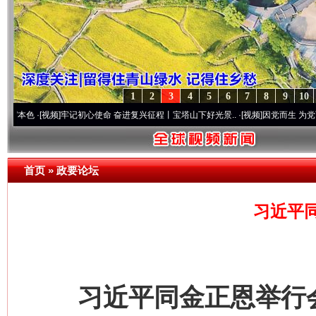
1
2
3
4
5
6
7
8
9
10
频]
牢记初心使命 奋进复兴征程丨宝塔山下好光景..
·[视频]
因党而生 为党而战——百年“纪
首页
»
政要论坛
习近平
习近平同金正恩举行