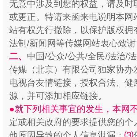
无意中涉及到您的权益，请及时
或更正。特请来函来电说明本网
站有权先行撤除，以保护版权拥有者
法制/新闻网等传媒网站衷心致谢
二、
中国/公众/公共/全民/法治
生
“刷贴”乱象丛生
传媒（北京）有限公司独家协办
电视台友情链接，授权合法、健
源，并可添加相应链接。
●就下列相关事宜的发生，本网
定或相关政府的要求提供您的个
他原因导致的个人信息泄漏；
⑶