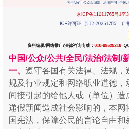
关于我们
|
公众采编部
|
法律声明
| 中国
京ICP备11011765号1至3
ICP许可证: 京B2-20251785
广
今
在谋一域中谋全局
资料编辑/网络推广/法律咨询专线：
010-89525216
QQ
中国/公众/公共/全民/法治/法
一、
遵守各国有关法律、法规，
规及行业规定和网络职业道德，
间接引起的给他人或（单位）造
递假新闻造成社会影响的，本网
习近平的博鳌关键词
魏明亮
国宪法，保障公民的言论自由和